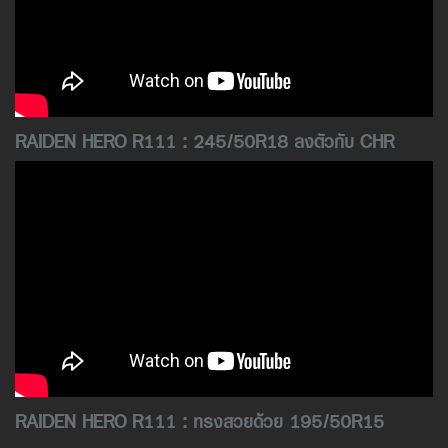
RAIDEN HERO R111 : 245/50R18 ลงตัวกับ CHR
RAIDEN HERO R111 : ทรงสวยด้วย 195/50R15