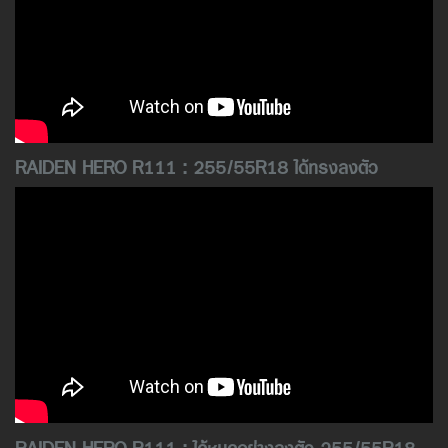
RAIDEN HERO R111 : 255/55R18 ได้ทรงลงตัว