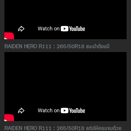
RAIDEN HERO R111 : 265/50R18 แนะนำต้องมี
RAIDEN HERO R111 : 265/50R18 แต่งให้ครบจบด้วย