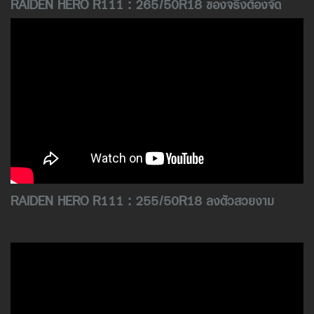
RAIDEN HERO R111 : 265/50R18 ของจริงต้องจัด
RAIDEN HERO R111 : 255/50R18 ลงตัวสวยงาม