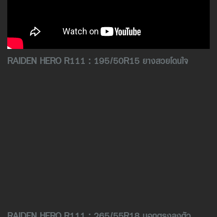
RAIDEN HERO R111 : 195/50R15 ยางสวยโดนใจ
RAIDEN HERO R111 : 265/55R18 บอกตรงลงตัว