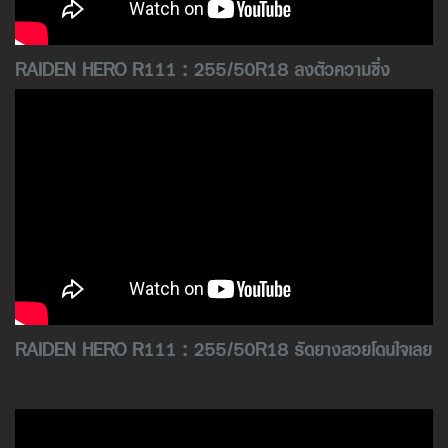
RAIDEN HERO R111 : 255/50R18 ลงตัวความซิ่ง
RAIDEN HERO R111 : 255/50R18 รัดยางสวยโดนใจเลย