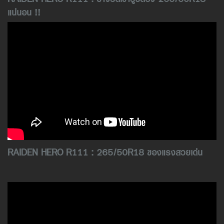
แน่นอน !!
RAIDEN HERO R111 : 265/50R18 ของแรงสวยเด่น