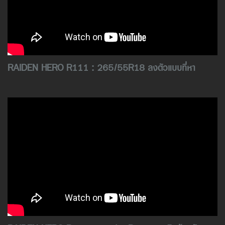
RAIDEN HERO R111 : 265/55R18 ลงตัวแบบที่หา