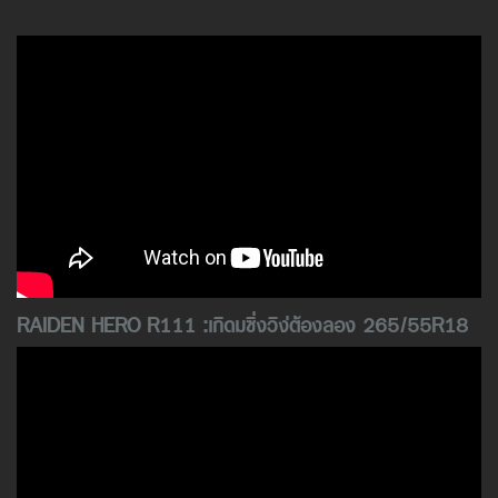
RAIDEN HERO R111 :เกิดมซิ่งวิง่ต้องลอง 265/55R18