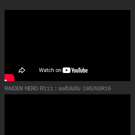
RAIDEN HERO R111 : ลงตัวไปกับ 195/50R15