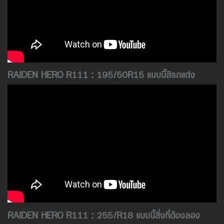
RAIDEN HERO R111 : 195/50R15 แบบนี้สิรถแต่ง
RAIDEN HERO R111 : 255/R18 แบบนี้สิ่งที่ต้องลอง