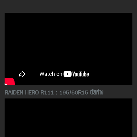
RAIDEN HERO R111 : 195/50R15 นี้สิที่ใช่