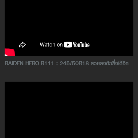
RAIDEN HERO R111 : 245/50R18 สวยลงตัวซิ่งได้อีก