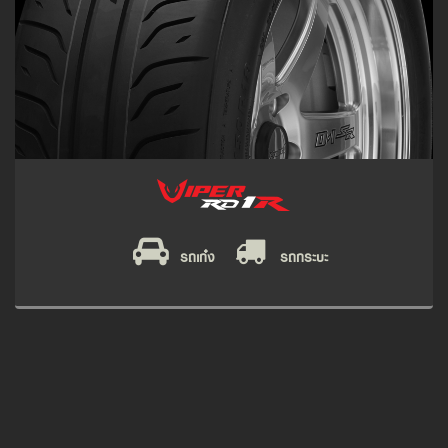
รถเก๋ง
รถกระบะ