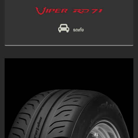
รถเก๋ง